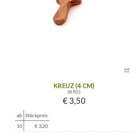
KREUZ (4 CM)
(KR5)
€ 3,50
ab
Stückpreis
10
€ 3,20