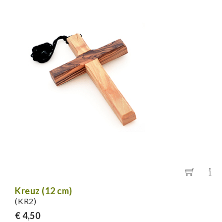
Kreuz (12 cm)
(KR2)
€ 4,50