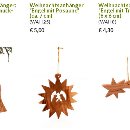
änger:
Weihnachtsanhänger
Weihnachts
muck-
"Engel mit Posaune"
"Engel mit 
(ca. 7 cm)
(6 x 6 cm)
(WAH25)
(WAH8)
€ 5,00
€ 4,30