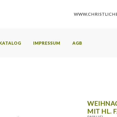
WWW.CHRISTLICHE
KATALOG
IMPRESSUM
AGB
WEIHNA
MIT HL. 
(WAH5)