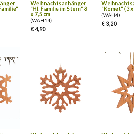
änger
Weihnachtsanhänger
Weihnachts
Familie"
"Hl. Familie im Stern" 8
"Komet" (3 x
x 7,5 cm
(WAH4)
(WAH14)
€ 3,20
€ 4,90