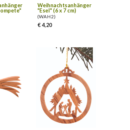
anhänger
Weihnachtsanhänger
Trompete"
"Esel" (6 x 7 cm)
(WAH2)
€ 4,20