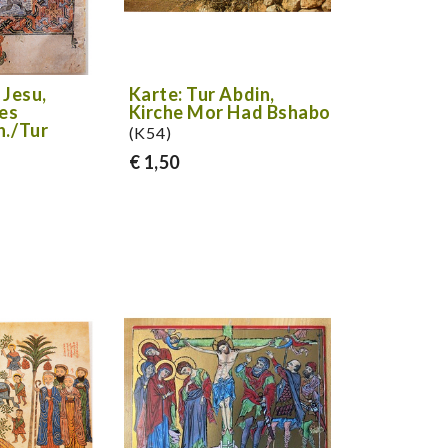
 Jesu,
Karte: Tur Abdin,
des
Kirche Mor Had Bshabo
h./Tur
(K54)
€ 1,50