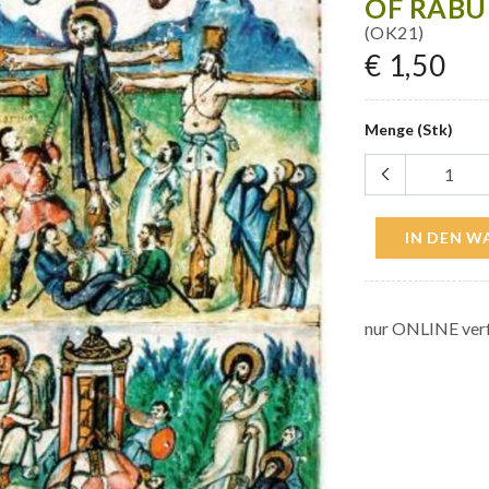
OF RABUL
(OK21)
€ 1,50
Menge (Stk)
IN DEN 
nur ONLINE verf