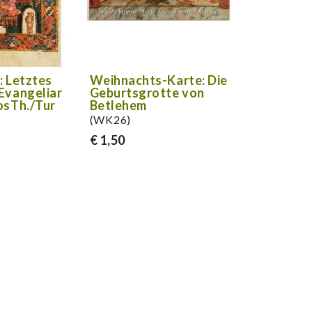
: Letztes
Weihnachts-Karte: Die
Evangeliar
Geburtsgrotte von
osTh./Tur
Betlehem
(WK26)
€ 1,50