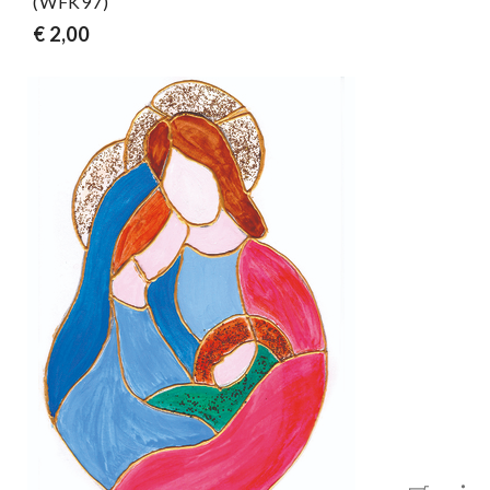
(WFK97)
€ 2,00