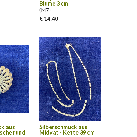
Blume 3 cm
(M7)
€ 14,40
ck aus
Silberschmuck aus
osche rund
Midyat - Kette 39 cm