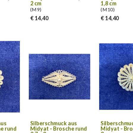
2 cm
1,8 cm
(M9)
(M10)
€ 14,40
€ 14,40
aus
Silberschmuck aus
Silberschmu
he rund
Midyat - Brosche rund
Midyat - Br