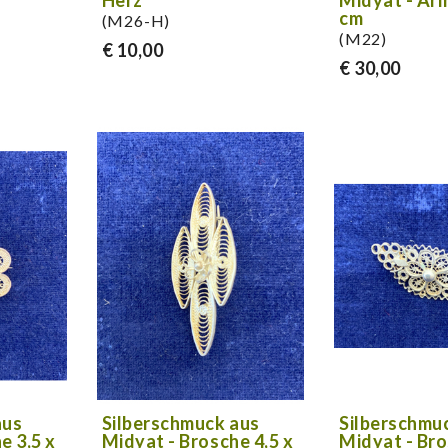
Herz
Midyat - Ar
cm
(M26-H)
(M22)
€ 10,00
€ 30,00
aus
Silberschmuck aus
Silberschmu
e 3,5 x
Midyat - Brosche 4,5 x
Midyat - Bro