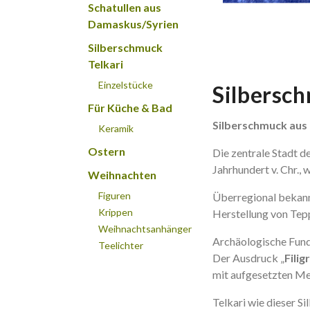
Schatullen aus
Damaskus/Syrien
Silberschmuck
Telkari
Einzelstücke
Silbersch
Für Küche & Bad
Silberschmuck aus
Keramik
Ostern
Die zentrale Stadt de
Jahrhundert v. Chr., 
Weihnachten
Figuren
Überregional bekannt
Krippen
Herstellung von Tep
Weihnachtsanhänger
Archäologische Fund
Teelichter
Der Ausdruck „
Filig
mit aufgesetzten Met
Telkari wie dieser S