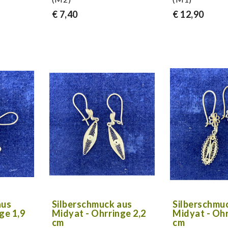
€ 7,40
€ 12,90
aus
Silberschmuck aus
Silberschmu
ge 1,9
Midyat - Ohrringe 2,2
Midyat - Ohr
cm
cm