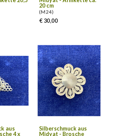
mkette 20,5
Midyat - Armkette ca.
20 cm
(M24)
€ 30,00
ck aus
Silberschmuck aus
sche 4 x
Midyat - Brosche