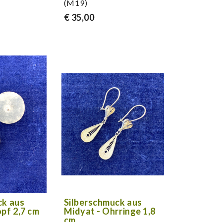
(M19)
€ 35,00
ck aus
Silberschmuck aus
pf 2,7 cm
Midyat - Ohrringe 1,8
cm