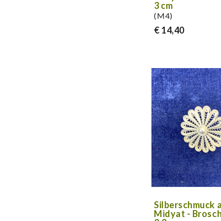
3 cm
(M4)
€ 14,40
Silberschmuck 
Midyat - Brosc