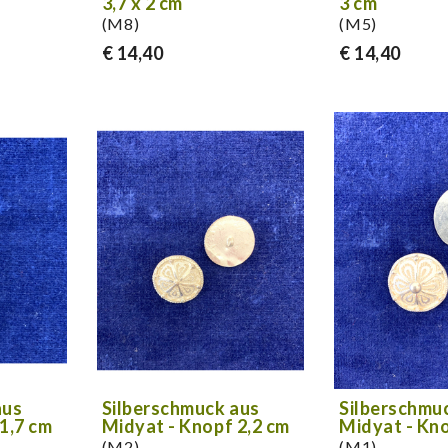
3,7 x 2 cm
3 cm
(M8)
(M5)
€ 14,40
€ 14,40
aus
Silberschmuck aus
Silberschmu
1,7 cm
Midyat - Knopf 2,2 cm
Midyat - Kno
(M2)
(M1)