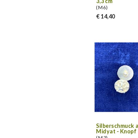
3,3 cm
(M6)
€ 14,40
Silberschmuck 
Midyat - Knopf 
(M3)