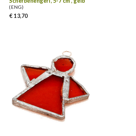
Scherbenengerl, 5-7 cm , gelb
(ENG)
€ 13,70