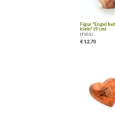
Figur "Engel be
klein" (9 cm)
(FIG1)
€ 12,70