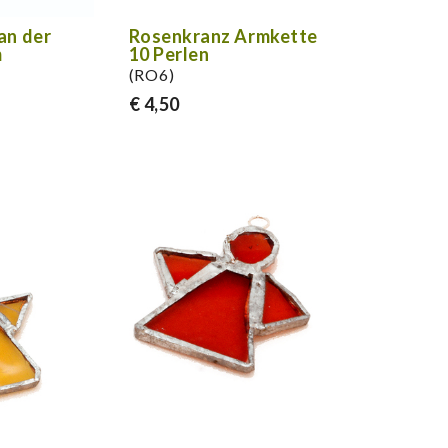
an der
Rosenkranz Armkette
m
10 Perlen
(RO6)
€ 4,50