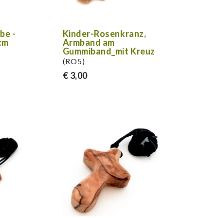
be -
Kinder-Rosenkranz,
cm
Armband am
Gummiband_mit Kreuz
(RO5)
€ 3,00