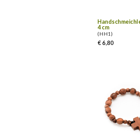
Handschmeichle
4 cm
(HH1)
€ 6,80