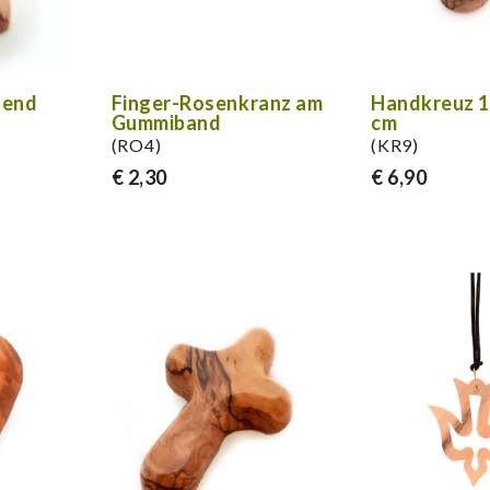
tend
Finger-Rosenkranz am
Handkreuz 10
Gummiband
cm
(RO4)
(KR9)
€ 2,30
€ 6,90